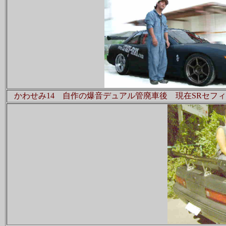
かわせみ14 自作の爆音デュアル管廃車後 現在SRセフ