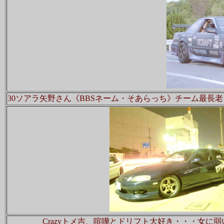
30ソアラ矢野さん《BBSネーム・そあらっち》チーム最長老
Crazyトメ吉、喧嘩とドリフト大好き・・・女に弱