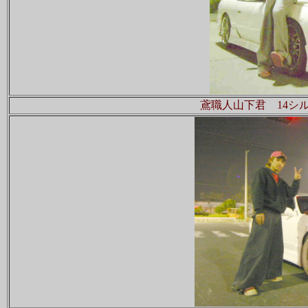
鳶職人山下君 14シ