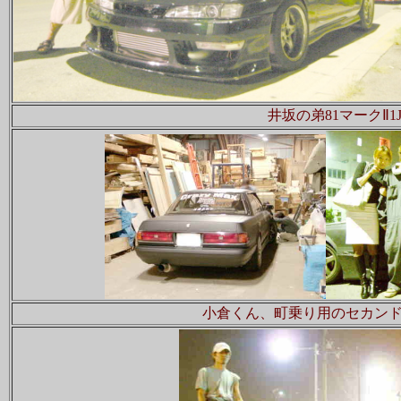
井坂の弟81マークⅡ
小倉くん、町乗り用のセカン