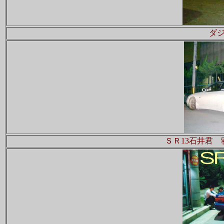
ダ
ＳＲ13石井君