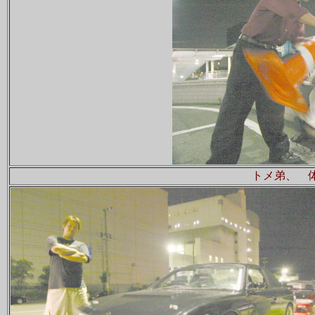
トメ弟、 体